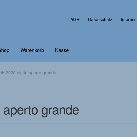
AGB
Datenschutz
Impres
Shop
Warenkorb
Kasse
n
Impressum
Kasse
Kontaktformular
Mein Konto
Shop Start
DE 2020 piatto aperto grande
 aperto grande