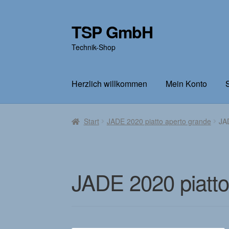
TSP GmbH
Zur
Zum
Navigation
Inhalt
Technik-Shop
springen
springen
Herzlich willkommen
Mein Konto
Start
AGB
Datenschutz
Herzlich willkomme
Start
JADE 2020 piatto aperto grande
JA
Warenkorb
JADE 2020 piatto